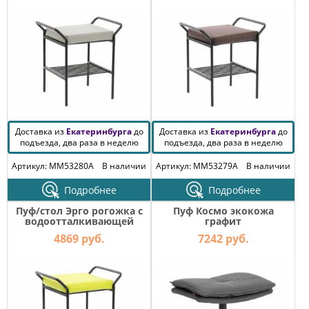
КОМОДЫ
ЖУРНАЛЬНЫЕ
СТОЛЫ
ТУАЛЕТНЫЕ
СТОЛИКИ
БАНКЕТКИ
И
ДИВАНЧИКИ
Доставка из
Екатеринбурга
до
Доставка из
Екатеринбурга
до
САДОВАЯ
подъезда, два раза в неделю
подъезда, два раза в неделю
МЕБЕЛЬ
Артикул: MM53280A
В наличии
Артикул: MM53279A
В наличии
ЗЕРКАЛА
Подробнее
Подробнее
Пуф/стол Эрго рогожка с
Пуф Космо экокожа
водоотталкивающей
графит
ФАБРИКИ
пропиткой лайм
МЕБЕЛИ
4869 руб.
7242 руб.