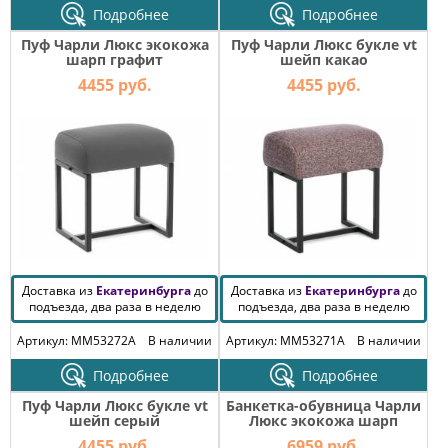
Подробнее
Подробнее
Пуф Чарли Люкс экокожа
Пуф Чарли Люкс букле vt
шарп графит
шейп какао
4455 руб.
4455 руб.
Доставка из
Екатеринбурга
до
Доставка из
Екатеринбурга
до
подъезда, два раза в неделю
подъезда, два раза в неделю
Артикул: MM53272A
В наличии
Артикул: MM53271A
В наличии
Подробнее
Подробнее
Пуф Чарли Люкс букле vt
Банкетка-обувница Чарли
шейп серый
Люкс экокожа шарп
чёрный
4455 руб.
6959 руб.