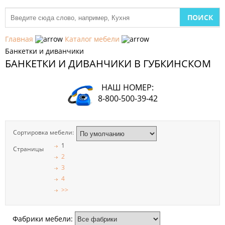
МЕБЕЛЬ
ДЛЯ
Главная
Каталог мебели
КУХНИ
Банкетки и диванчики
БАНКЕТКИ И ДИВАНЧИКИ В ГУБКИНСКОМ
ДЕТСКАЯ
МЕБЕЛЬ
НАШ НОМЕР:
МЯГКАЯ
8-800-500-39-42
МЕБЕЛЬ
ШКАФЫ
Сортировка мебели:
1
Страницы
МЕБЕЛЬ
2
ДЛЯ
СПАЛЬНИ
3
4
>>
МЕБЕЛЬ
ДЛЯ
ГОСТИНОЙ
Фабрики мебели: