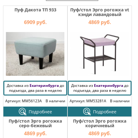
МЕБЕЛЬ
ДЛЯ
Пуф Дакота ТП 933
Пуф/стол Эрго рогожка vt
ПРИХОЖЕЙ
кэнди лавандовый
6909 руб.
4869 руб.
КОМПЬЮТЕРНЫЕ
СТОЛЫ
ОФИСНАЯ
МЕБЕЛЬ
МАТРАСЫ
МЕБЕЛЬ
Доставка из
Екатеринбурга
до
Доставка из
Екатеринбурга
до
ДЛЯ
подъезда, два раза в неделю
подъезда, два раза в неделю
ВАННОЙ
Артикул: MM56123A
В наличии
Артикул: MM53281A
В наличии
МЕБЕЛЬ-
ТРАНСФОРМЕР
Подробнее
Подробнее
Пуф/стол Эрго рогожка
Пуф/стол Эрго рогожка
РАЗНАЯ
серо-бежевый
коричневый
МЕБЕЛЬ
4869 руб.
4869 руб.