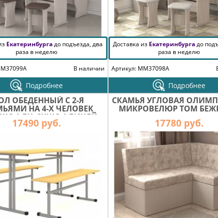
 из
Екатеринбурга
до подъезда, два
Доставка из
Екатеринбурга
до подъ
раза в неделю
раза в неделю
MM37099A
В наличии
Артикул: MM37098A
Подробнее
Подробнее
ОЛ ОБЕДЕННЫЙ С 2-Я
СКАМЬЯ УГЛОВАЯ ОЛИМ
ЬЯМИ НА 4-Х ЧЕЛОВЕК
МИКРОВЕЛЮР ТОМ БЕЖ
ТШС-4 ЛЦ.СКШС-4 ЛИЦЕЙ
17490 руб.
17780 руб.