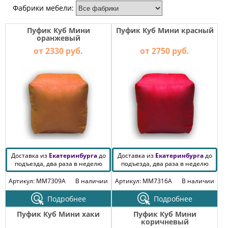
МЕБЕЛЬ
Фабрики мебели:
ДЛЯ
ПРИХОЖЕЙ
Пуфик Куб Мини
Пуфик Куб Мини красный
оранжевый
КОМПЬЮТЕРНЫЕ
от 2330 руб.
от 2750 руб.
СТОЛЫ
ОФИСНАЯ
МЕБЕЛЬ
МАТРАСЫ
МЕБЕЛЬ
ДЛЯ
ВАННОЙ
Доставка из
Екатеринбурга
до
Доставка из
Екатеринбурга
до
подъезда, два раза в неделю
подъезда, два раза в неделю
МЕБЕЛЬ-
Артикул: MM7309A
В наличии
Артикул: MM7316A
В наличии
ТРАНСФОРМЕР
Подробнее
Подробнее
РАЗНАЯ
Пуфик Куб Мини хаки
Пуфик Куб Мини
МЕБЕЛЬ
коричневый