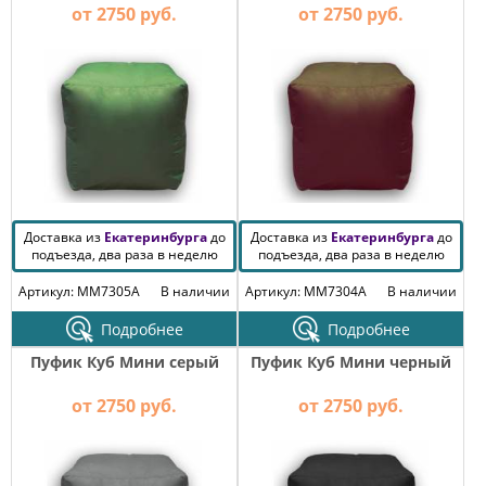
КОМОДЫ
от 2750 руб.
от 2750 руб.
ЖУРНАЛЬНЫЕ
СТОЛЫ
ТУАЛЕТНЫЕ
СТОЛИКИ
БАНКЕТКИ
И
ДИВАНЧИКИ
САДОВАЯ
Доставка из
МЕБЕЛЬ
Екатеринбурга
до
Доставка из
Екатеринбурга
до
подъезда, два раза в неделю
подъезда, два раза в неделю
ЗЕРКАЛА
Артикул: MM7305A
В наличии
Артикул: MM7304A
В наличии
Подробнее
Подробнее
ФАБРИКИ
Пуфик Куб Мини серый
Пуфик Куб Мини черный
МЕБЕЛИ
от 2750 руб.
от 2750 руб.