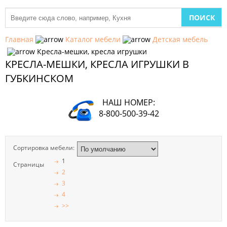
МЕБЕЛЬ
ДЛЯ
Главная
Каталог мебели
Детская мебель
КУХНИ
Кресла-мешки, кресла игрушки
КРЕСЛА-МЕШКИ, КРЕСЛА ИГРУШКИ В
ДЕТСКАЯ
МЕБЕЛЬ
ГУБКИНСКОМ
МЯГКАЯ
НАШ НОМЕР:
МЕБЕЛЬ
8-800-500-39-42
ШКАФЫ
Сортировка мебели:
МЕБЕЛЬ
ДЛЯ
1
Страницы
СПАЛЬНИ
2
3
МЕБЕЛЬ
4
ДЛЯ
>>
ГОСТИНОЙ