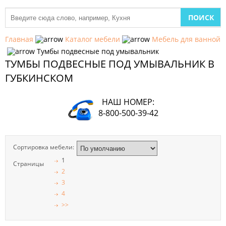
МЕБЕЛЬ
ДЛЯ
Главная
Каталог мебели
Мебель для ванной
КУХНИ
Тумбы подвесные под умывальник
ТУМБЫ ПОДВЕСНЫЕ ПОД УМЫВАЛЬНИК В
ДЕТСКАЯ
МЕБЕЛЬ
ГУБКИНСКОМ
МЯГКАЯ
НАШ НОМЕР:
МЕБЕЛЬ
8-800-500-39-42
ШКАФЫ
Сортировка мебели:
МЕБЕЛЬ
ДЛЯ
1
Страницы
СПАЛЬНИ
2
3
МЕБЕЛЬ
4
ДЛЯ
>>
ГОСТИНОЙ