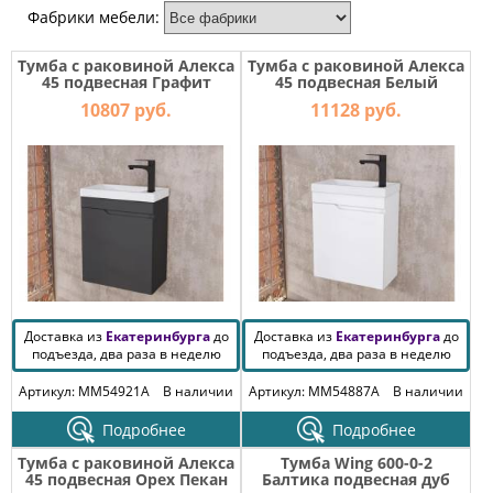
МЕБЕЛЬ
Фабрики мебели:
ДЛЯ
ПРИХОЖЕЙ
Тумба с раковиной Алекса
Тумба с раковиной Алекса
45 подвесная Графит
45 подвесная Белый
глянец
КОМПЬЮТЕРНЫЕ
10807 руб.
11128 руб.
СТОЛЫ
ОФИСНАЯ
МЕБЕЛЬ
МАТРАСЫ
МЕБЕЛЬ
ДЛЯ
ВАННОЙ
Доставка из
Екатеринбурга
до
Доставка из
Екатеринбурга
до
подъезда, два раза в неделю
подъезда, два раза в неделю
МЕБЕЛЬ-
Артикул: MM54921A
В наличии
Артикул: MM54887A
В наличии
ТРАНСФОРМЕР
Подробнее
Подробнее
РАЗНАЯ
Тумба с раковиной Алекса
Тумба Wing 600-0-2
МЕБЕЛЬ
45 подвесная Орех Пекан
Балтика подвесная дуб