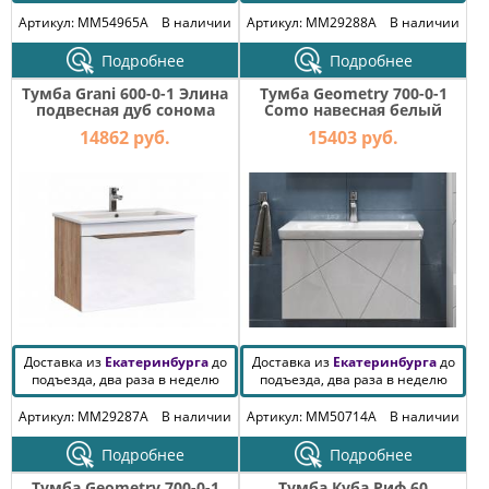
Артикул: MM54965A
В наличии
Артикул: MM29288A
В наличии
Подробнее
Подробнее
Тумба Grani 600-0-1 Элина
Тумба Geometry 700-0-1
подвесная дуб сонома
Como навесная белый
14862 руб.
15403 руб.
Доставка из
Екатеринбурга
до
Доставка из
Екатеринбурга
до
подъезда, два раза в неделю
подъезда, два раза в неделю
Артикул: MM29287A
В наличии
Артикул: MM50714A
В наличии
Подробнее
Подробнее
Тумба Geometry 700-0-1
Тумба Куба Риф 60