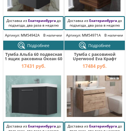
Доставка из
Екатеринбурга
до
Доставка из
Екатеринбурга
до
подъезда, два раза в неделю
подъезда, два раза в неделю
Артикул: MM54942A
В наличии
Артикул: MM54971A
В наличии
Подробнее
Подробнее
Тумба Альба 60 подвесная
Тумба с раковиной
1 ящик раковина Океан 60
Uperwood Eva Крафт
антрацит
Табачный 50 см
17431 руб.
17484 руб.
Доставка из
Екатеринбурга
до
Доставка из
Екатеринбурга
до
подъезда, два раза в неделю
подъезда, два раза в неделю