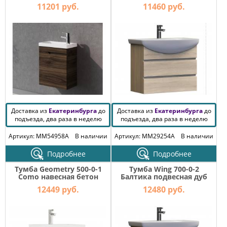
шоколад
сонома
КОМОДЫ
11201 руб.
11460 руб.
ЖУРНАЛЬНЫЕ
СТОЛЫ
ТУАЛЕТНЫЕ
СТОЛИКИ
БАНКЕТКИ
И
ДИВАНЧИКИ
САДОВАЯ
Доставка из
МЕБЕЛЬ
Екатеринбурга
до
Доставка из
Екатеринбурга
до
подъезда, два раза в неделю
подъезда, два раза в неделю
ЗЕРКАЛА
Артикул: MM54958A
В наличии
Артикул: MM29254A
В наличии
Подробнее
Подробнее
ФАБРИКИ
Тумба Geometry 500-0-1
Тумба Wing 700-0-2
МЕБЕЛИ
Como навесная бетон
Балтика подвесная дуб
сонома
12449 руб.
12480 руб.