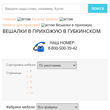
МЕБЕЛЬ
ДЛЯ
Главная
Каталог мебели
КУХНИ
Мебель для прихожей
Вешалки в прихожую
ВЕШАЛКИ В ПРИХОЖУЮ В ГУБКИНСКОМ
ДЕТСКАЯ
МЕБЕЛЬ
НАШ НОМЕР:
МЯГКАЯ
8-800-500-39-42
МЕБЕЛЬ
ШКАФЫ
Сортировка мебели:
1
Страницы
МЕБЕЛЬ
2
ДЛЯ
СПАЛЬНИ
3
4
>>
МЕБЕЛЬ
ДЛЯ
ГОСТИНОЙ
Фабрики мебели: