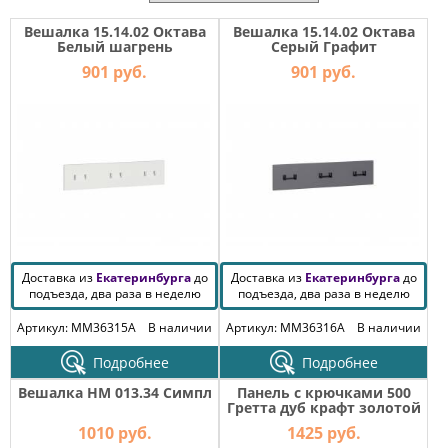
МЕБЕЛЬ
ДЛЯ
Вешалка 15.14.02 Октава
Вешалка 15.14.02 Октава
ПРИХОЖЕЙ
Белый шагрень
Серый Графит
901 руб.
901 руб.
КОМПЬЮТЕРНЫЕ
СТОЛЫ
ОФИСНАЯ
МЕБЕЛЬ
МАТРАСЫ
МЕБЕЛЬ
Доставка из
Екатеринбурга
до
Доставка из
Екатеринбурга
до
ДЛЯ
подъезда, два раза в неделю
подъезда, два раза в неделю
ВАННОЙ
Артикул: MM36315A
В наличии
Артикул: MM36316A
В наличии
МЕБЕЛЬ-
ТРАНСФОРМЕР
Подробнее
Подробнее
Вешалка НМ 013.34 Симпл
Панель с крючками 500
РАЗНАЯ
Гретта дуб крафт золотой
МЕБЕЛЬ
1010 руб.
1425 руб.