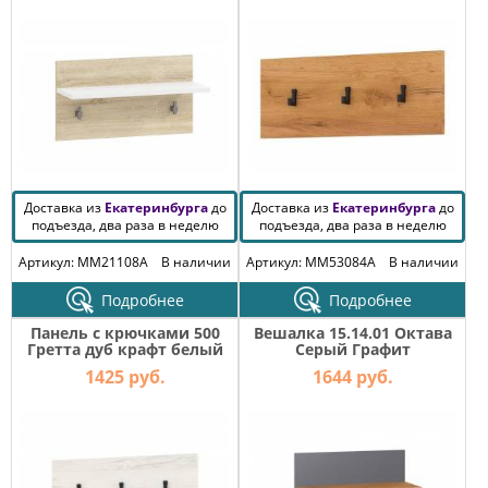
КОМОДЫ
ЖУРНАЛЬНЫЕ
СТОЛЫ
ТУАЛЕТНЫЕ
СТОЛИКИ
БАНКЕТКИ
И
ДИВАНЧИКИ
Доставка из
Екатеринбурга
до
Доставка из
Екатеринбурга
до
САДОВАЯ
подъезда, два раза в неделю
подъезда, два раза в неделю
МЕБЕЛЬ
Артикул: MM21108A
В наличии
Артикул: MM53084A
В наличии
ЗЕРКАЛА
Подробнее
Подробнее
Панель с крючками 500
Вешалка 15.14.01 Октава
Гретта дуб крафт белый
Серый Графит
ФАБРИКИ
МЕБЕЛИ
1425 руб.
1644 руб.