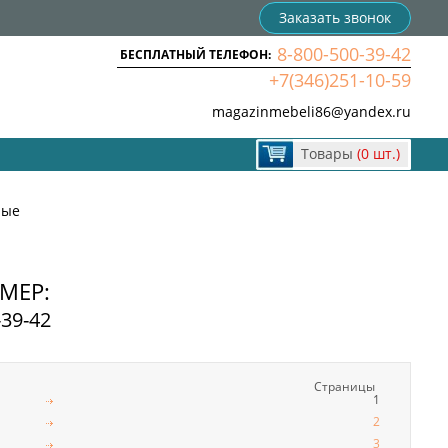
Заказать звонок
8-800-500-39-42
БЕСПЛАТНЫЙ ТЕЛЕФОН:
+7(346)251-10-59
magazinmebeli86@yandex.ru
Товары
(0 шт.)
ные
МЕР:
-39-42
Страницы
1
2
3