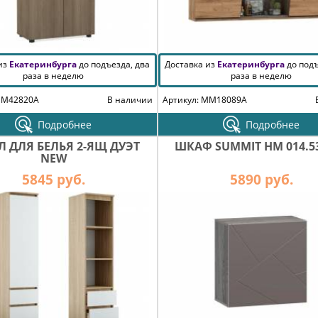
 из
Екатеринбурга
до подъезда, два
Доставка из
Екатеринбурга
до подъ
раза в неделю
раза в неделю
MM42820A
В наличии
Артикул: MM18089A
Подробнее
Подробнее
Л ДЛЯ БЕЛЬЯ 2-ЯЩ ДУЭТ
ШКАФ SUMMIT НМ 014.53
NEW
5845 руб.
5890 руб.