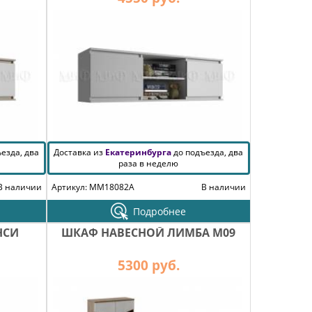
езда, два
Доставка из
Екатеринбурга
до подъезда, два
раза в неделю
В наличии
Артикул: MM18082A
В наличии
Подробнее
НСИ
ШКАФ НАВЕСНОЙ ЛИМБА М09
5300 руб.