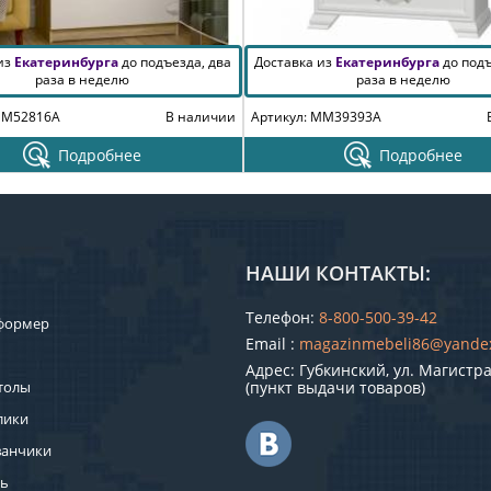
 из
Екатеринбурга
до подъезда, два
Доставка из
Екатеринбурга
до подъ
раза в неделю
раза в неделю
MM52816A
В наличии
Артикул: MM39393A
Подробнее
Подробнее
НАШИ КОНТАКТЫ:
Телефон:
8-800-500-39-42
формер
Email :
magazinmebeli86@yande
Адрес: Губкинский, ул. Магистра
толы
(пункт выдачи товаров)
лики
ванчики
ль