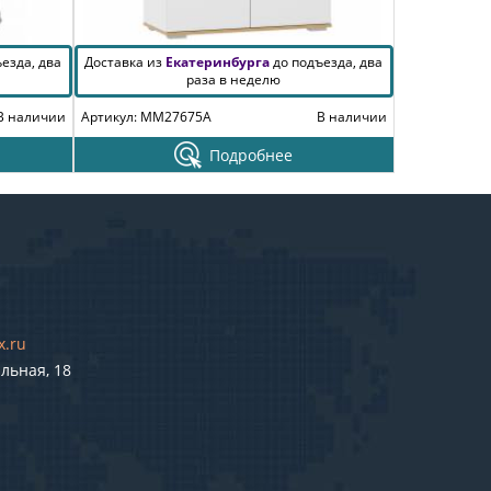
езда, два
Доставка из
Екатеринбурга
до подъезда, два
раза в неделю
В наличии
Артикул: MM27675A
В наличии
Подробнее
x.ru
льная, 18