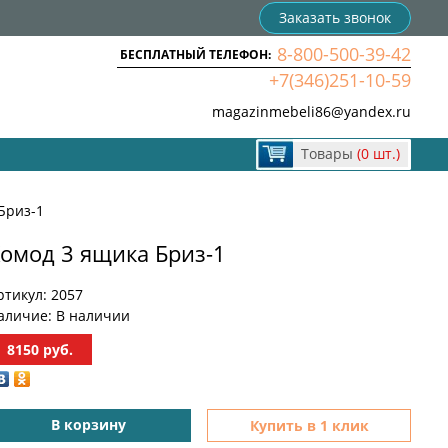
Заказать звонок
8-800-500-39-42
БЕСПЛАТНЫЙ ТЕЛЕФОН:
+7(346)251-10-59
magazinmebeli86@yandex.ru
Товары
(0 шт.)
Бриз-1
омод 3 ящика Бриз-1
ртикул:
2057
аличие:
В наличии
8150
руб.
В корзину
Купить в 1 клик