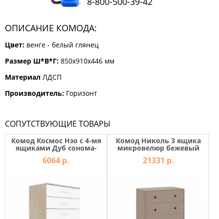
8-800-500-39-42
КОМОДЫ
ЖУРНАЛЬНЫЕ
ОПИСАНИЕ КОМОДА:
СТОЛЫ
Цвет:
венге - белый глянец
ТУАЛЕТНЫЕ
СТОЛИКИ
Размер Ш*В*Г:
850х910х446 мм
БАНКЕТКИ
И
Материал
ЛДСП
ДИВАНЧИКИ
Производитель:
Горизонт
САДОВАЯ
МЕБЕЛЬ
СОПУТСТВУЮЩИЕ ТОВАРЫ
ЗЕРКАЛА
Комод Космос Нэо с 4-мя
Комод Николь 3 ящика
ящиками Дуб сонома-
микровелюр бежевый
Белый
6064 р.
21331 р.
ФАБРИКИ
МЕБЕЛИ