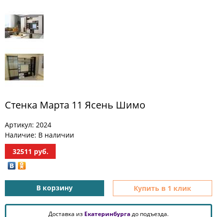
МЕБЕЛЬ
ДЛЯ
ПРИХОЖЕЙ
КОМПЬЮТЕРНЫЕ
СТОЛЫ
ОФИСНАЯ
МЕБЕЛЬ
Стенка Марта 11 Ясень Шимо
МАТРАСЫ
Артикул:
2024
МЕБЕЛЬ
Наличие:
В наличии
ДЛЯ
ВАННОЙ
32511
руб.
МЕБЕЛЬ-
ТРАНСФОРМЕР
В корзину
Купить в 1 клик
РАЗНАЯ
МЕБЕЛЬ
Доставка из
Екатеринбурга
до подъезда.