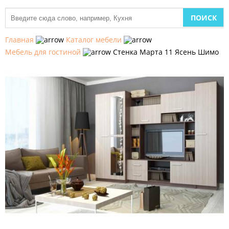
МЕБЕЛЬ
ДЛЯ
Главная
Каталог мебели
КУХНИ
Мебель для гостиной
Стенка Марта 11 Ясень Шимо
ДЕТСКАЯ
МЕБЕЛЬ
МЯГКАЯ
МЕБЕЛЬ
ШКАФЫ
МЕБЕЛЬ
ДЛЯ
СПАЛЬНИ
МЕБЕЛЬ
ДЛЯ
ГОСТИНОЙ