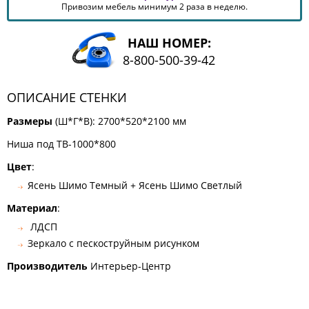
Привозим мебель минимум 2 раза в неделю.
КОМОДЫ
ЖУРНАЛЬНЫЕ
СТОЛЫ
НАШ НОМЕР:
8-800-500-39-42
ТУАЛЕТНЫЕ
СТОЛИКИ
ОПИСАНИЕ СТЕНКИ
БАНКЕТКИ
И
ДИВАНЧИКИ
Размеры
(Ш*Г*В): 2700*520*2100 мм
САДОВАЯ
Ниша под ТВ-1000*800
МЕБЕЛЬ
Цвет
:
ЗЕРКАЛА
Ясень Шимо Темный + Ясень Шимо Светлый
Материал
:
ФАБРИКИ
ЛДСП
МЕБЕЛИ
Зеркало с пескоструйным рисунком
Производитель
Интерьер-Центр