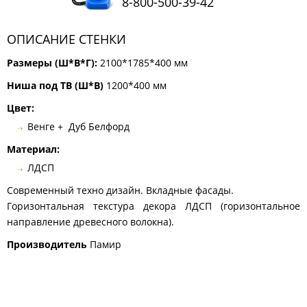
8-800-500-39-42
КОМОДЫ
ЖУРНАЛЬНЫЕ
ОПИСАНИЕ СТЕНКИ
СТОЛЫ
Размеры (Ш*В*Г):
ТУАЛЕТНЫЕ
2100*1785*400 мм
СТОЛИКИ
Ниша под ТВ (Ш*В)
1200*400 мм
БАНКЕТКИ
И
Цвет:
ДИВАНЧИКИ
Венге + Дуб Белфорд
САДОВАЯ
Материал:
МЕБЕЛЬ
ЛДСП
ЗЕРКАЛА
Современный техно дизайн. Вкладные фасады.
Горизонтальная текстура декора ЛДСП (горизонтальное
направление древесного волокна).
ФАБРИКИ
МЕБЕЛИ
Производитель
Памир