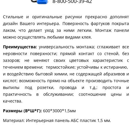
8-800-500-39-42
КОМОДЫ
ЖУРНАЛЬНЫЕ
Стильные и оригинальные рисунки прекрасно дополнят
СТОЛЫ
дизайн Вашего интерьера. Поверхность фартуков покрыта
ТУАЛЕТНЫЕ
лаком, что делает уход за ними легким. Монтаж панели
СТОЛИКИ
можно осуществлять любыми видами клея.
БАНКЕТКИ
И
Преимущества:
универсальность монтажа; сглаживает все
ДИВАНЧИКИ
неровности поверхности; прямой контакт со стеной, без
САДОВАЯ
зазоров; не меняют своих цветовых характеристик с
МЕБЕЛЬ
течением времени; термостойкие; устойчивы к истиранию,
и воздействию бытовой химии, не содержащей абразивов и
ЗЕРКАЛА
кислот; возможность прямо на объекте производить точные
выпилы под розетки, провода и т.д.; простота и
практичность в обслуживании; соотношение цены и
ФАБРИКИ
качества.
МЕБЕЛИ
Размеры (В*Ш*Г):
600*3000*1,5мм
Материал: Интерьерная панель АБС пластик 1,5 мм.