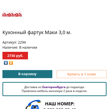
МЕБЕЛЬ
ДЛЯ
ПРИХОЖЕЙ
КОМПЬЮТЕРНЫЕ
СТОЛЫ
Кухонный фартук Маки 3,0 м.
ОФИСНАЯ
МЕБЕЛЬ
Артикул:
2294
Наличие:
В наличии
МАТРАСЫ
2730
руб.
МЕБЕЛЬ
ДЛЯ
ВАННОЙ
В корзину
Купить в 1 клик
МЕБЕЛЬ-
Доставка из
Екатеринбурга
до подъезда.
ТРАНСФОРМЕР
Привозим мебель минимум 2 раза в неделю.
РАЗНАЯ
МЕБЕЛЬ
НАШ НОМЕР: