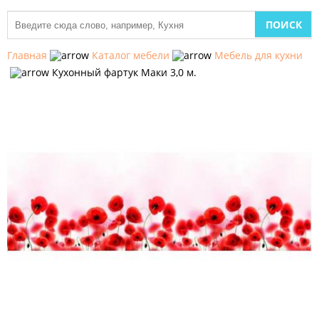
МЕБЕЛЬ
ДЛЯ
Главная
Каталог мебели
Мебель для кухни
КУХНИ
Кухонный фартук Маки 3,0 м.
ДЕТСКАЯ
МЕБЕЛЬ
МЯГКАЯ
МЕБЕЛЬ
ШКАФЫ
МЕБЕЛЬ
ДЛЯ
СПАЛЬНИ
МЕБЕЛЬ
ДЛЯ
ГОСТИНОЙ