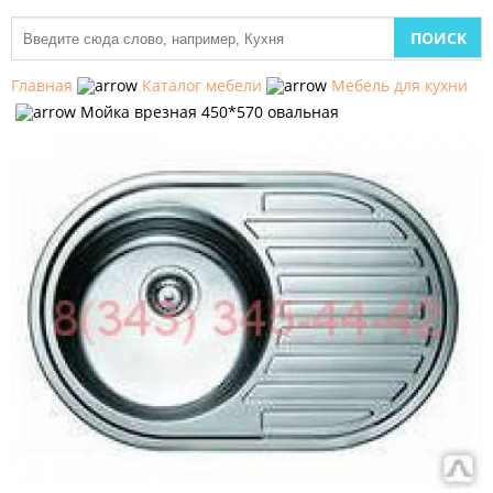
МЕБЕЛЬ
ДЛЯ
Главная
Каталог мебели
Мебель для кухни
КУХНИ
Мойка врезная 450*570 овальная
ДЕТСКАЯ
МЕБЕЛЬ
МЯГКАЯ
МЕБЕЛЬ
ШКАФЫ
МЕБЕЛЬ
ДЛЯ
СПАЛЬНИ
МЕБЕЛЬ
ДЛЯ
ГОСТИНОЙ