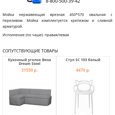
8-800-500-39-42
КОМОДЫ
ЖУРНАЛЬНЫЕ
Мойка нержавеющая врезная 450*570 овальная с
СТОЛЫ
переливом. Мойка комплектуется крепежом и сливной
ТУАЛЕТНЫЕ
арматурой.
СТОЛИКИ
Исполнение (по чаше): правая/левая
БАНКЕТКИ
И
ДИВАНЧИКИ
СОПУТСТВУЮЩИЕ ТОВАРЫ
САДОВАЯ
МЕБЕЛЬ
Кухонный уголок Вена
Стул SC 103 белый
Dream Steel
ЗЕРКАЛА
31550 р.
4470 р.
ФАБРИКИ
МЕБЕЛИ