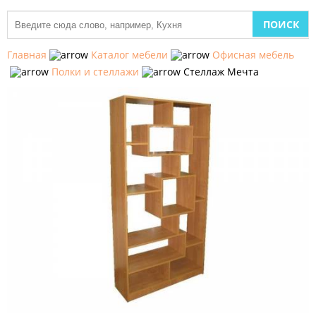
МЕБЕЛЬ
ДЛЯ
Главная
Каталог мебели
Офисная мебель
КУХНИ
Полки и стеллажи
Стеллаж Мечта
ДЕТСКАЯ
МЕБЕЛЬ
МЯГКАЯ
МЕБЕЛЬ
ШКАФЫ
МЕБЕЛЬ
ДЛЯ
СПАЛЬНИ
МЕБЕЛЬ
ДЛЯ
ГОСТИНОЙ