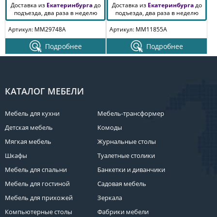
Доставка из
Екатеринбурга
до
Доставка из
Екатеринбурга
до
подъезда, два раза в неделю
подъезда, два раза в неделю
Артикул: MM29748A
Артикул: MM11855A
Подробнее
Подробнее
КАТАЛОГ МЕБЕЛИ
Мебель для кухни
Мебель-трансформер
Детская мебель
Комоды
Мягкая мебель
Журнальные столы
Шкафы
Туалетные столики
Мебель для спальни
Банкетки и диванчики
Мебель для гостиной
Садовая мебель
Мебель для прихожей
Зеркала
Компьютерные столы
Фабрики мебели