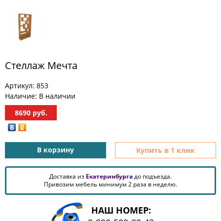
МЕБЕЛЬ
ДЛЯ
ПРИХОЖЕЙ
КОМПЬЮТЕРНЫЕ
СТОЛЫ
Стеллаж Мечта
ОФИСНАЯ
МЕБЕЛЬ
Артикул:
853
Наличие:
В наличии
МАТРАСЫ
8690
руб.
МЕБЕЛЬ
ДЛЯ
ВАННОЙ
В корзину
Купить в 1 клик
МЕБЕЛЬ-
Доставка из
Екатеринбурга
до подъезда.
ТРАНСФОРМЕР
Привозим мебель минимум 2 раза в неделю.
РАЗНАЯ
МЕБЕЛЬ
НАШ НОМЕР: