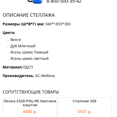
8-800-500-39-42
КОМОДЫ
ЖУРНАЛЬНЫЕ
ОПИСАНИЕ СТЕЛЛАЖА
СТОЛЫ
Размеры (Ш*В*Г) мм:
ТУАЛЕТНЫЕ
940*1855*300
СТОЛИКИ
Цвета:
БАНКЕТКИ
Венге
И
ДИВАНЧИКИ
Дуб Млечный
Ясень Шимо Темный
САДОВАЯ
МЕБЕЛЬ
Ясень шимо светлый
ЗЕРКАЛА
Материал:
ЛДСП
Производитель:
АС-Мебель
ФАБРИКИ
МЕБЕЛИ
СОПУТСТВУЮЩИЕ ТОВАРЫ
Полка S320-POL/95 Кентаки
Стеллаж S58
каштан
4480 р.
3547 р.