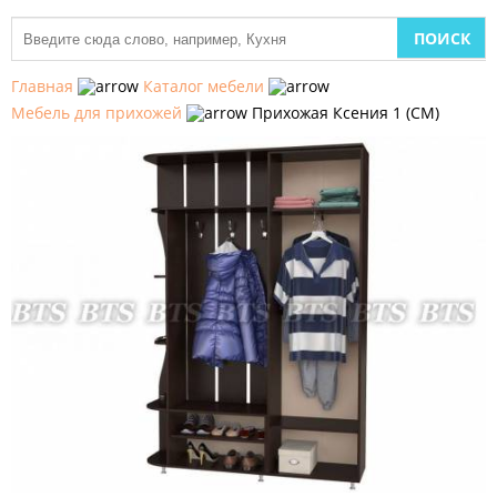
МЕБЕЛЬ
ДЛЯ
Главная
Каталог мебели
КУХНИ
Мебель для прихожей
Прихожая Ксения 1 (СМ)
ДЕТСКАЯ
МЕБЕЛЬ
МЯГКАЯ
МЕБЕЛЬ
ШКАФЫ
МЕБЕЛЬ
ДЛЯ
СПАЛЬНИ
МЕБЕЛЬ
ДЛЯ
ГОСТИНОЙ