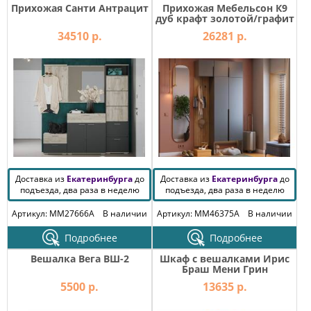
Прихожая Санти Антрацит
Прихожая Мебельсон К9
дуб крафт золотой/графит
34510 р.
26281 р.
Доставка из
Екатеринбурга
до
Доставка из
Екатеринбурга
до
подъезда, два раза в неделю
подъезда, два раза в неделю
Артикул: MM27666A
В наличии
Артикул: MM46375A
В наличии
Подробнее
Подробнее
Вешалка Вега ВШ-2
Шкаф с вешалками Ирис
Браш Мени Грин
5500 р.
13635 р.