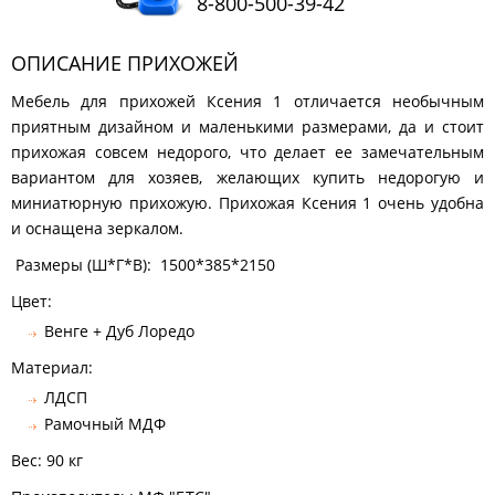
8-800-500-39-42
КОМОДЫ
ЖУРНАЛЬНЫЕ
ОПИСАНИЕ ПРИХОЖЕЙ
СТОЛЫ
Мебель для прихожей Ксения 1 отличается необычным
ТУАЛЕТНЫЕ
СТОЛИКИ
приятным дизайном и маленькими размерами, да и стоит
прихожая совсем недорого, что делает ее замечательным
БАНКЕТКИ
И
вариантом для хозяев, желающих купить недорогую и
ДИВАНЧИКИ
миниатюрную прихожую. Прихожая Ксения 1 очень удобна
САДОВАЯ
и оснащена зеркалом.
МЕБЕЛЬ
Размеры (Ш*Г*В): 1500*385*2150
ЗЕРКАЛА
Цвет:
Венге + Дуб Лоредо
ФАБРИКИ
Материал:
МЕБЕЛИ
ЛДСП
Рамочный МДФ
Вес: 90 кг