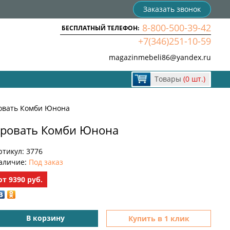
Заказать звонок
8-800-500-39-42
БЕСПЛАТНЫЙ ТЕЛЕФОН:
+7(346)251-10-59
magazinmebeli86@yandex.ru
Товары
(0 шт.)
овать Комби Юнона
ровать Комби Юнона
ртикул:
3776
аличие:
Под заказ
от
9390
руб.
В корзину
Купить в 1 клик