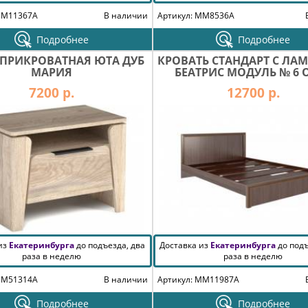
MM11367A
В наличии
Артикул: MM8536A
Подробнее
Подробнее
 ПРИКРОВАТНАЯ ЮТА ДУБ
КРОВАТЬ СТАНДАРТ С ЛА
МАРИЯ
БЕАТРИС МОДУЛЬ № 6 
7200 р.
12700 р.
 из
Екатеринбурга
до подъезда, два
Доставка из
Екатеринбурга
до подъ
раза в неделю
раза в неделю
MM51314A
В наличии
Артикул: MM11987A
Подробнее
Подробнее