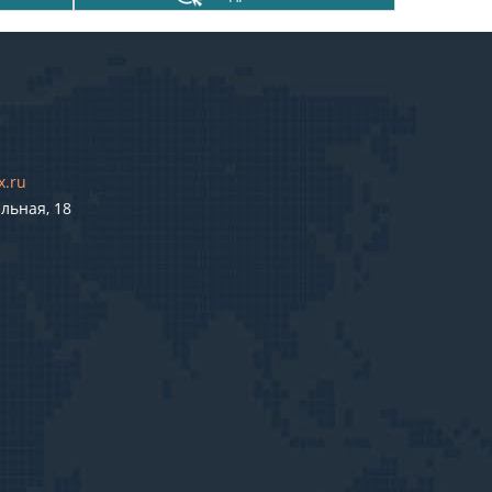
x.ru
льная, 18