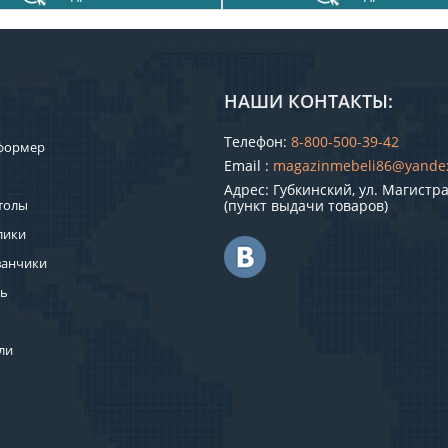
НАШИ КОНТАКТЫ:
Телефон:
8-800-500-39-42
формер
Email :
magazinmebeli86@yande
Адрес: Губкинский, ул. Магистра
толы
(пункт выдачи товаров)
лики
ванчики
ль
ли