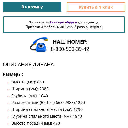
КОМОДЫ
В корзину
Купить в 1 клик
ЖУРНАЛЬНЫЕ
СТОЛЫ
Доставка из
Екатеринбурга
до подъезда.
ТУАЛЕТНЫЕ
Привозим мебель минимум 2 раза в неделю.
СТОЛИКИ
БАНКЕТКИ
НАШ НОМЕР:
И
8-800-500-39-42
ДИВАНЧИКИ
САДОВАЯ
МЕБЕЛЬ
ОПИСАНИЕ ДИВАНА
ЗЕРКАЛА
Размеры:
Высота (мм): 880
Ширина (мм): 2385
ФАБРИКИ
Глубина (мм): 1040
МЕБЕЛИ
Разложенный (ВхШхГ) 665х2385х1290
Ширина спального места (мм): 1290
Глубина спального места (мм): 1940
Высота посадки (мм) 470