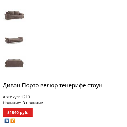
МЕБЕЛЬ
ДЛЯ
ПРИХОЖЕЙ
КОМПЬЮТЕРНЫЕ
СТОЛЫ
ОФИСНАЯ
МЕБЕЛЬ
МАТРАСЫ
МЕБЕЛЬ
ДЛЯ
Диван Порто велюр тенерифе стоун
ВАННОЙ
Артикул:
1210
МЕБЕЛЬ-
ТРАНСФОРМЕР
Наличие:
В наличии
51540
руб.
РАЗНАЯ
МЕБЕЛЬ