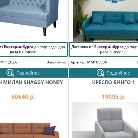
 из
Екатеринбурга
до подъезда, два
Доставка из
Екатеринбурга
до подъ
раза в неделю
раза в неделю
MM11262A
В наличии
Артикул: MM16580A
Подробнее
Подробнее
Н МИЛАН SHAGGY HONEY
КРЕСЛО БИНГО 1
60640 р.
19095 р.