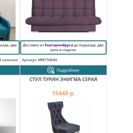
езда, два
Доставка из
Екатеринбурга
до подъезда, два
раза в неделю
В наличии
Артикул: MM15064A
Подробнее
СТУЛ ТУРИН ЭНИГМА СЕРАЯ
15440 р.