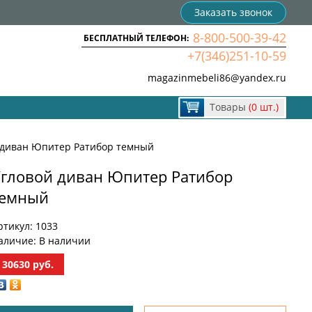
Заказать звонок
8-800-500-39-42
БЕСПЛАТНЫЙ ТЕЛЕФОН:
+7(346)251-10-59
magazinmebeli86@yandex.ru
Товары
(0 шт.)
 диван Юпитер Ратибор темный
гловой диван Юпитер Ратибор
темный
ртикул:
1033
аличие:
В наличии
30630
руб.