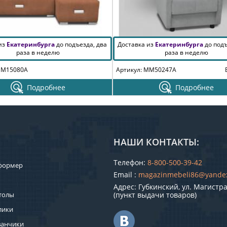
 из
Екатеринбурга
до подъезда, два
Доставка из
Екатеринбурга
до подъ
раза в неделю
раза в неделю
MM15080A
Артикул: MM50247A
Подробнее
Подробнее
НАШИ КОНТАКТЫ:
Телефон:
8-800-500-39-42
формер
Email :
magazinmebeli86@yande
Адрес: Губкинский, ул. Магистра
толы
(пункт выдачи товаров)
лики
ванчики