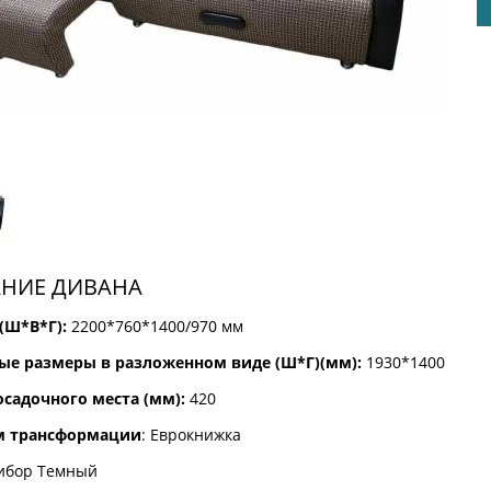
НИЕ ДИВАНА
(Ш*В*Г):
2200*760*1400/970 мм
ые размеры в разложенном виде (Ш*Г)(мм):
1930*1400
осадочного места (мм):
420
м трансформации
: Еврокнижка
ибор Темный