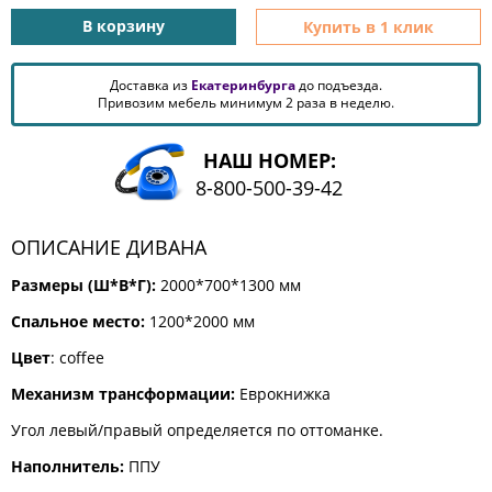
КОМОДЫ
В корзину
Купить в 1 клик
ЖУРНАЛЬНЫЕ
СТОЛЫ
Доставка из
Екатеринбурга
до подъезда.
ТУАЛЕТНЫЕ
Привозим мебель минимум 2 раза в неделю.
СТОЛИКИ
БАНКЕТКИ
НАШ НОМЕР:
И
8-800-500-39-42
ДИВАНЧИКИ
САДОВАЯ
МЕБЕЛЬ
ОПИСАНИЕ ДИВАНА
ЗЕРКАЛА
Размеры (Ш*В*Г):
2000*700*1300 мм
Спальное место:
1200*2000 мм
Цвет
: coffee
ФАБРИКИ
МЕБЕЛИ
Механизм трансформации:
Еврокнижка
Угол левый/правый определяется по оттоманке.
Наполнитель:
ППУ