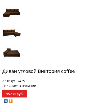
МЕБЕЛЬ
ДЛЯ
ПРИХОЖЕЙ
КОМПЬЮТЕРНЫЕ
СТОЛЫ
ОФИСНАЯ
МЕБЕЛЬ
МАТРАСЫ
МЕБЕЛЬ
ДЛЯ
Диван угловой Виктория coffee
ВАННОЙ
Артикул:
7429
МЕБЕЛЬ-
ТРАНСФОРМЕР
Наличие:
В наличии
15730
руб.
РАЗНАЯ
МЕБЕЛЬ