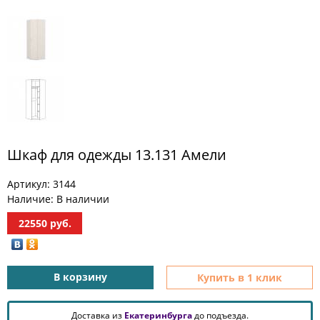
МЕБЕЛЬ
ДЛЯ
ПРИХОЖЕЙ
КОМПЬЮТЕРНЫЕ
СТОЛЫ
ОФИСНАЯ
МЕБЕЛЬ
Шкаф для одежды 13.131 Амели
МАТРАСЫ
Артикул:
3144
МЕБЕЛЬ
Наличие:
В наличии
ДЛЯ
ВАННОЙ
22550
руб.
МЕБЕЛЬ-
ТРАНСФОРМЕР
В корзину
Купить в 1 клик
РАЗНАЯ
МЕБЕЛЬ
Доставка из
Екатеринбурга
до подъезда.