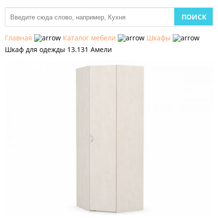
МЕБЕЛЬ
ДЛЯ
Главная
Каталог мебели
Шкафы
КУХНИ
Шкаф для одежды 13.131 Амели
ДЕТСКАЯ
МЕБЕЛЬ
МЯГКАЯ
МЕБЕЛЬ
ШКАФЫ
МЕБЕЛЬ
ДЛЯ
СПАЛЬНИ
МЕБЕЛЬ
ДЛЯ
ГОСТИНОЙ