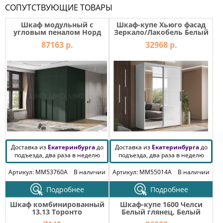
СОПУТСТВУЮЩИЕ ТОВАРЫ
Шкаф модульный с
Шкаф-купе Хьюго фасад
угловым пеналом Норд
Зеркало/Лакобель Белый
Изумрудный, Графит
87163 р.
32968 р.
Доставка из
Екатеринбурга
до
Доставка из
Екатеринбурга
до
подъезда, два раза в неделю
подъезда, два раза в неделю
Артикул: MM53760A
В наличии
Артикул: MM55014A
В наличии
Подробнее
Подробнее
Шкаф комбинированный
Шкаф-купе 1600 Челси
13.13 Торонто
Белый глянец, Белый