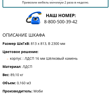
Привозим мебель минимум 2 раза в неделю.
КОМОДЫ
ЖУРНАЛЬНЫЕ
СТОЛЫ
НАШ НОМЕР:
8-800-500-39-42
ТУАЛЕТНЫЕ
СТОЛИКИ
ОПИСАНИЕ ШКАФА
БАНКЕТКИ
И
ДИВАНЧИКИ
Размер ШхГхВ:
813 x 813, В 2300 мм
САДОВАЯ
Цветовое решение:
МЕБЕЛЬ
корпус : ЛДСП 16 мм Шёлковый камень
ЗЕРКАЛА
Материал
: ЛДСП
Вес:
89,10 кг
ФАБРИКИ
Объем:
0,160 м3
МЕБЕЛИ
Производитель:
Моби