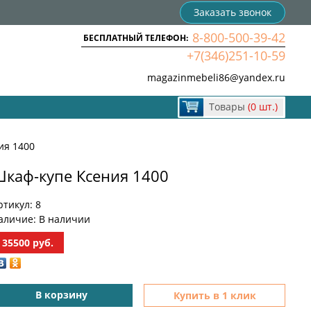
Заказать звонок
8-800-500-39-42
БЕСПЛАТНЫЙ ТЕЛЕФОН:
+7(346)251-10-59
magazinmebeli86@yandex.ru
Товары
(0 шт.)
ия 1400
каф-купе Ксения 1400
ртикул:
8
аличие:
В наличии
35500
руб.
В корзину
Купить в 1 клик