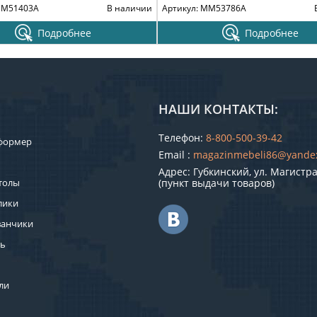
MM51403A
В наличии
Артикул: MM53786A
Подробнее
Подробнее
НАШИ КОНТАКТЫ:
Телефон:
8-800-500-39-42
формер
Email :
magazinmebeli86@yande
Адрес: Губкинский, ул. Магистра
толы
(пункт выдачи товаров)
лики
ванчики
ль
ли