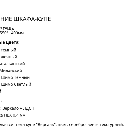
НИЕ ШКАФА-КУПЕ
В*Г*Ш):
*550*1400мм
е цвета:
 темный
молочный
итальянский
 Миланский
ь Шимо Темный
ь Шимо Светлый
й
:
: Зеркало + ЛДСП
а ПВХ 0.4 мм
ая система купе "Версаль", цвет: серебро, венге текстурный.