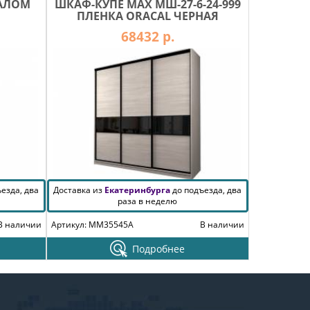
КАЛОМ
ШКАФ-КУПЕ MAX МШ-27-6-24-999
ПЛЕНКА ORACAL ЧЕРНАЯ
68432 р.
езда, два
Доставка из
Екатеринбурга
до подъезда, два
раза в неделю
В наличии
Артикул: MM35545A
В наличии
Подробнее