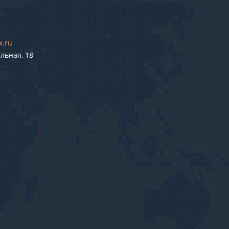
x.ru
льная, 18