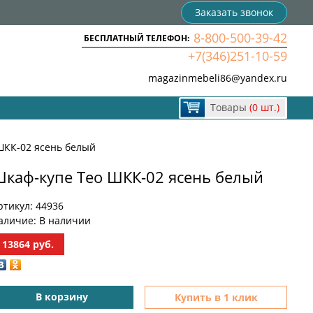
Заказать звонок
8-800-500-39-42
БЕСПЛАТНЫЙ ТЕЛЕФОН:
+7(346)251-10-59
magazinmebeli86@yandex.ru
Товары
(0 шт.)
ШКК-02 ясень белый
каф-купе Тео ШКК-02 ясень белый
ртикул:
44936
аличие:
В наличии
13864
руб.
В корзину
Купить в 1 клик