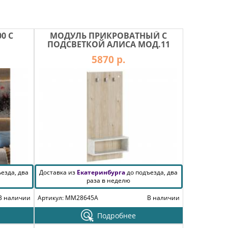
0 С
МОДУЛЬ ПРИКРОВАТНЫЙ С
ПОДСВЕТКОЙ АЛИСА МОД.11
5870 р.
езда, два
Доставка из
Екатеринбурга
до подъезда, два
раза в неделю
В наличии
Артикул: MM28645A
В наличии
Подробнее