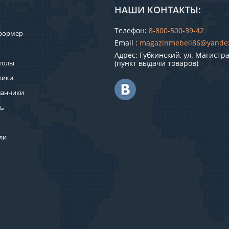
НАШИ КОНТАКТЫ:
Телефон:
8-800-500-39-42
формер
Email :
magazinmebeli86@yande
Адрес: Губкинский, ул. Магистра
толы
(пункт выдачи товаров)
лики
ванчики
ль
ли