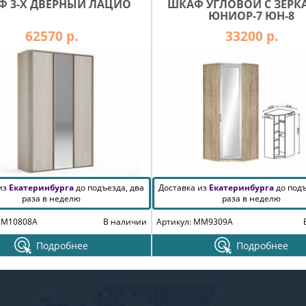
Ф 3-Х ДВЕРНЫЙ ЛАЦИО
ШКАФ УГЛОВОЙ С ЗЕР
ЮНИОР-7 ЮН-8
62570 р.
33200 р.
 из
Екатеринбурга
до подъезда, два
Доставка из
Екатеринбурга
до подъ
раза в неделю
раза в неделю
MM10808A
В наличии
Артикул: MM9309A
Подробнее
Подробнее